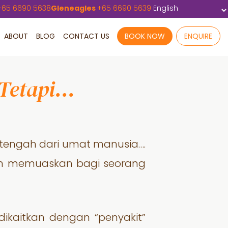
+
65 6690 5638
Gleneagles
+
65 6690 5639
ABOUT
BLOG
CONTACT US
BOOK NOW
ENQUIRE
 Tetapi…
etengah dari umat manusia….
an memuaskan bagi seorang
ikaitkan dengan “penyakit”