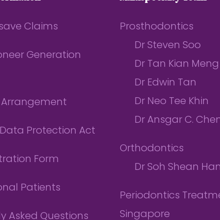
save Claims
Prosthodontics
Dr Steven Soo
ioneer Generation
Dr Tan Kian Meng
Dr Edwin Tan
Dr Neo Tee Khin
l Arrangement
Dr Ansgar C. Che
Data Protection Act
Orthodontics
tration Form
Dr Soh Shean Ha
onal Patients
Periodontics Treatme
Singapore
ly Asked Questions