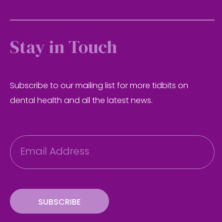
Stay in Touch
Subscribe to our mailing list for more tidbits on
dental health and all the latest news.
E
m
a
i
l
SUBSCRIBE