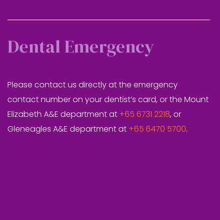
Dental Emergency
Please contact us directly at the emergency
contact number on your dentist’s card, or the Mount
Elizabeth A&E department at
+65 6731 2218
, or
Gleneagles A&E department at
+65 6470 5700
.