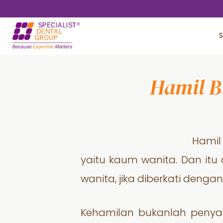
Skip
Skip
to
to
S
main
footer
content
Hamil B
Hamil
yaitu kaum wanita. Dan i
wanita, jika diberkati denga
Kehamilan bukanlah penyak