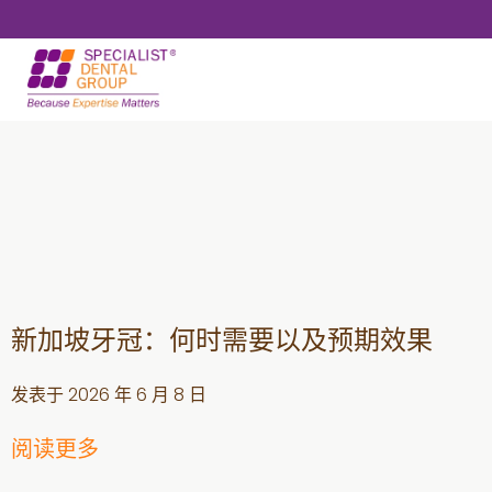
跳
跳
到
转
主
到
要
页
内
脚
容
新加坡牙冠：何时需要以及预期效果
发表于
2026 年 6 月 8 日
阅读更多