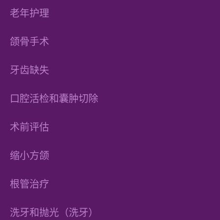
老年护理
颌骨手术
牙齿缺失
口腔活检和囊肿切除
术前评估
缩小方颌
根管治疗
洗牙和抛光（洗牙）