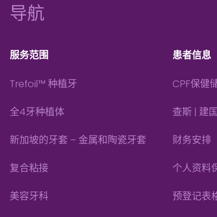
脚
导航
服务范围
患者信息
Trefoil™ 种植牙
CPF保健
全4牙种植体
查斯 | 
新加坡的牙套 – 金属和陶瓷牙套
财务安排
复合粘接
个人资料
美容牙科
预登记表