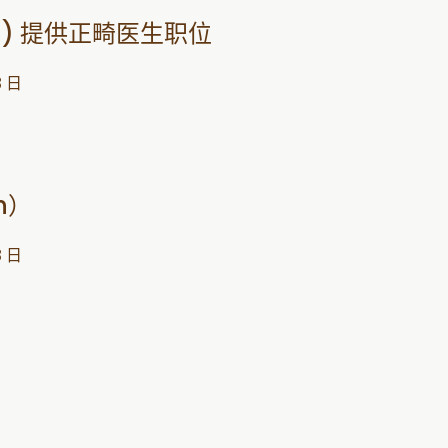
h) 提供正畸医生职位
3 日
h）
3 日