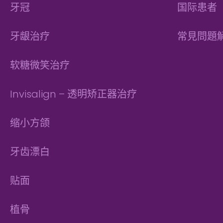
牙冠
国际患者
牙龈治疗
常見問題
软糖微笑治疗
Invisalign – 透明矫正器治疗
缩小方颌
牙齿漂白
贴面
植骨