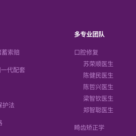
多专业团队
储蓄索赔
口腔修复
苏荣顺医生
建国一代配套
陈健民医生
陈哲兴医生
梁智钦医生
保护法
郑智聪医生
格
畸齿矫正学