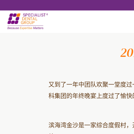
跳
跳
到
转
主
到
要
页
2
内
脚
容
又到了一年中团队欢聚一堂度过
科集团的年终晚宴上度过了愉快
滨海湾金沙是一家综合度假村，