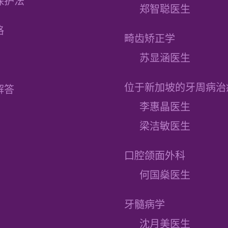
保护法
郑智聪医生
格
畸齿矫正学
苏显涵医生
位于新加坡的牙周病治
解答
李惠晶医生
梁洁敏医生
口腔颌面外科
何国燊医生
牙髓病学
沈月美医生