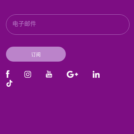
电
邮
订阅