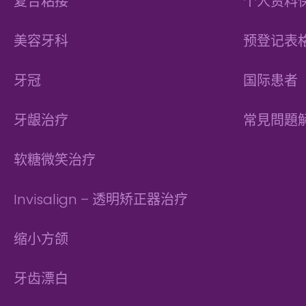
复合粘接
个人资料
美容牙科
预登记表
牙冠
国际患者
牙龈治疗
常見問題
软糖微笑治疗
Invisalign – 透明矫正器治疗
缩小方颌
牙齿漂白