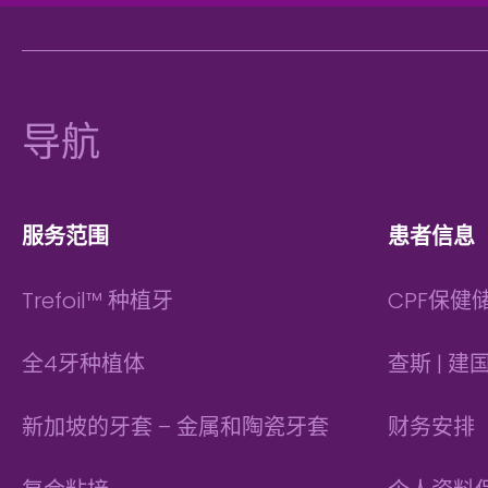
页
脚
导航
服务范围
患者信息
Trefoil™ 种植牙
CPF保健
全4牙种植体
查斯 | 
新加坡的牙套 – 金属和陶瓷牙套
财务安排