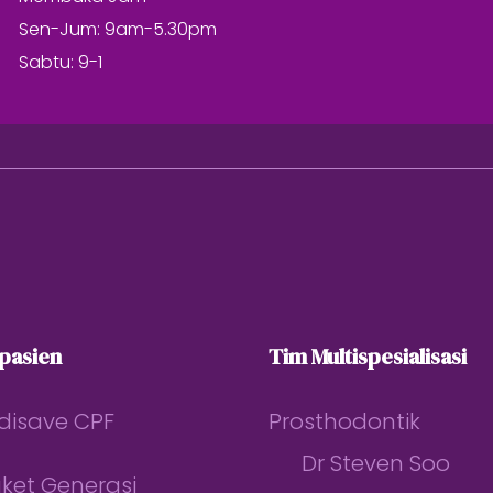
Sen-Jum: 9am-5.30pm
Sabtu: 9-1
 pasien
Tim Multispesialisasi
disave CPF
Prosthodontik
Dr Steven Soo
aket Generasi