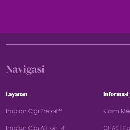
Footer
Navigasi
Layanan
Informasi
Implan Gigi Trefoil™
Klaim Me
Implan Gigi All-on-4
CHAS | P