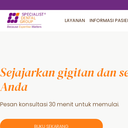
Loncat
Skip
ke
to
LAYANAN
INFORMASI PASIE
daftar
footer
isi
utama
Sejajarkan gigitan dan 
Anda
Pesan konsultasi 30 menit untuk memulai.
BUKU SEKARANG