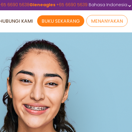
+
65 6690 5638
Gleneagles
+
65 6690 5639
HUBUNGI KAMI
BUKU SEKARANG
MENANYAKAN