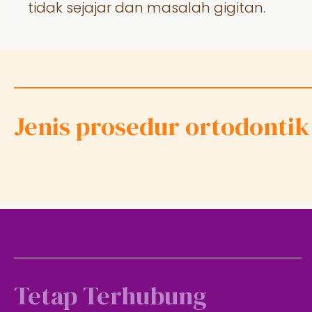
tidak sejajar dan masalah gigitan.
Jenis prosedur ortodontik
Tetap Terhubung