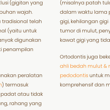
usi (gigitan yang
(misalnya patah tu
mbuhan wajah.
dalam waktu lama p
tradisional telah
gigi, kehilangan gi
al (yaitu untuk
tumor di mulut, pen
banyak digunakan
kawat gigi yang tid
ki penampilan
Ortodontis juga beke
ahli bedah mulut & 
nakan peralatan
pedodontis
untuk m
n
) termasuk
komprehensif dan m
g padat atau tidak
ilang, rahang yang