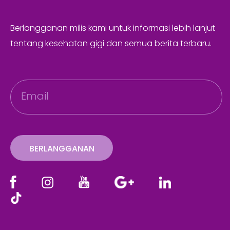
Berlangganan milis kami untuk informasi lebih lanjut
tentang kesehatan gigi dan semua berita terbaru.
E
m
a
i
l
BERLANGGANAN